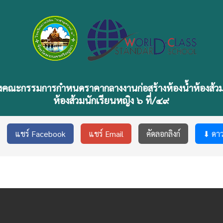
่งตั้งคณะกรรมการกำหนดราคากลางงานก่อสร้างห้องน้ำห้องส้ว
ห้องส้วมนักเรียนหญิง ๖ ที่/๔๙
แชร์ Facebook
แชร์ Email
คัดลอกลิงก์
⬇ ดา