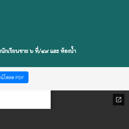
มนักเรียนชาย ๖ ที่/๔๙ และ ห้องน้ำ
วน์โหลด PDF