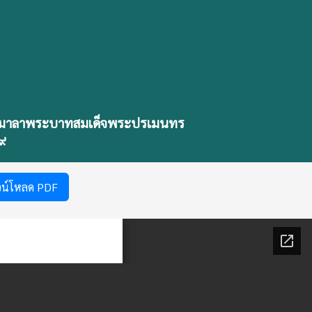
ยพวงมาลาพระบาทสมเด็จพระปรเมนทร
๙
วน์โหลด PDF