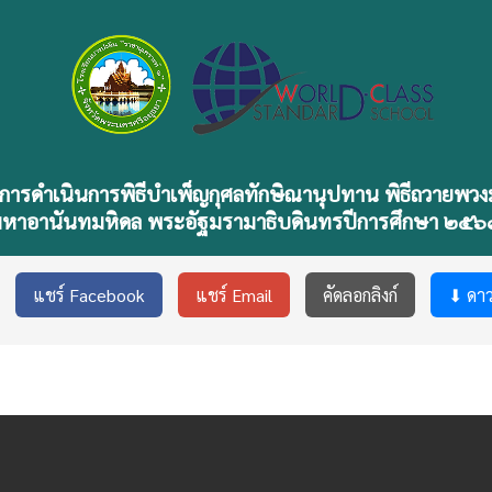
รมการดำเนินการพิธีบำเพ็ญกุศลทักษิณานุปทาน พิธีถวา
มหาอานันทมหิดล พระอัฐมรามาธิบดินทรปีการศึกษา ๒๕๖
แชร์ Facebook
แชร์ Email
คัดลอกลิงก์
⬇ ดา